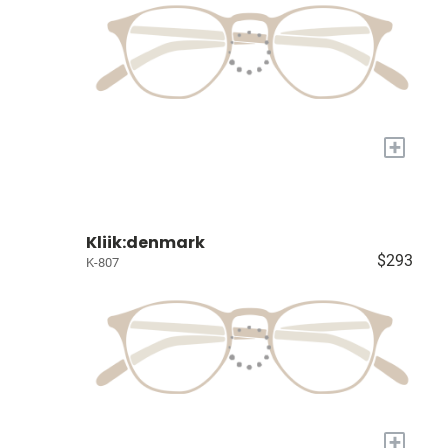
+
Kliik:denmark
$293
K-807
+