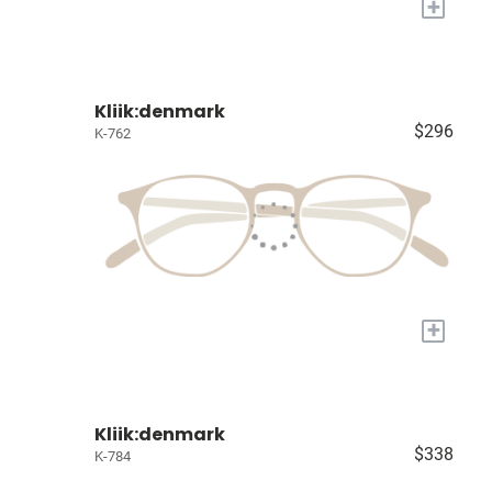
+
Kliik:denmark
$296
K-762
+
Kliik:denmark
$338
K-784