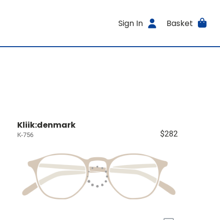
Sign In
Basket
Kliik:denmark
$282
K-756