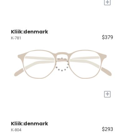
+
Kliik:denmark
$379
K-781
+
Kliik:denmark
$293
K-804