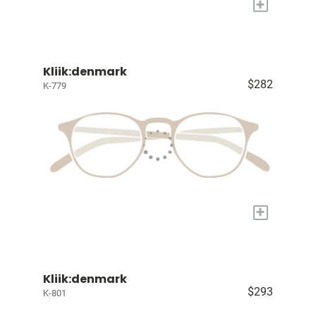
+
Kliik:denmark
$282
K-779
+
Kliik:denmark
$293
K-801